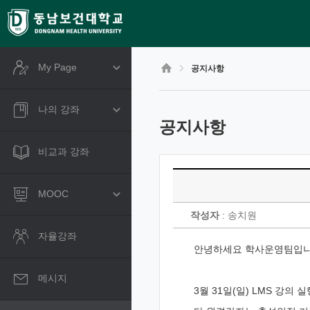
CyberCampus
메
인
콘
텐
츠
My Page
공지사항
로
건
너
나의 강좌
뛰
공지사항
기
비교과 강좌
MOOC
작성자
: 송치원
자율강좌
안녕하세요 학사운영팀입니
메시지
3월 31일(일) LMS 강의