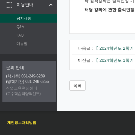
타 원격강좌는 출석인정 기
이용안내
해당 강좌에 관한 출석인정
공지사항
Q&A
FAQ
매뉴얼
다음글 :
【 2024학년도 2학
이전글 :
【 2024학년도 1학
문의 안내
(학기중) 031-249-6289
(방학기간) 031-249-6255
목록
직업교육혁신센터
(교수학습역량혁신부)
개인정보처리방침